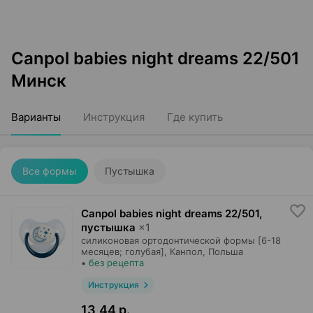
Canpol babies night dreams 22/501
Минск
Варианты
Инструкция
Где купить
Все формы
Пустышка
Canpol babies night dreams 22/501,
пустышка
×
1
силиконовая ортодонтической формы [6-18
месяцев; голубая],
Канпол
, Польша
•
без рецепта
Инструкция
13,44 р.