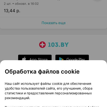
2 шт.
обновл. в 16:02
13,44 р.
Показать еще
Обработка файлов cookie
О проекте
Новости проекта
Наш сайт использует файлы cookie для обеспечения
удобства пользователей сайта, его улучшения, сбора
Размещение рекламы
Медицинский маркетинг
статистики и предоставления персонализированных
Публичный договор
Доставка
рекомендаций.
Пользовательское соглашение