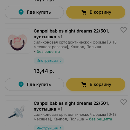
Где купить
В корзину
Canpol babies night dreams 22/501,
пустышка
×
1
силиконовая ортодонтической формы [6-18
месяцев; розовая],
Канпол
, Польша
•
без рецепта
Инструкция
13,44 р.
Где купить
В корзину
Canpol babies night dreams 22/501,
пустышка
×
1
силиконовая ортодонтической формы [6-18
месяцев],
Канпол
, Польша
•
без рецепта
Инструкция