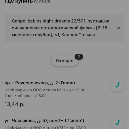
Где купить
Минск
Canpol babies night dreams 22/501, пустышка
силиконовая ортодонтической формы [6-18
месяцев; голубая], ×1, Канпол Польша
2
На карте
пр-т Рокоссовского, д. 2 (Гиппо)
InLek Фармико ООО Аптека №19
до 23:00
2 шт.
обновл. в 16:02
13,44 р.
ул. Червякова, д. 57, пом.1Н ("Гиппо")
InLek Фармико ООО Аптека №32
до 22:00