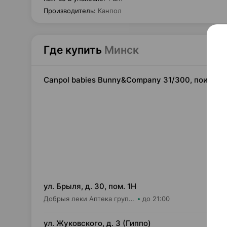
Производитель
:
Канпол
Где купить
Минск
Canpol babies Bunny&Company 31/300, поильни
20,
ул. Брыля, д. 30, пом. 1Н
Добрыя леки Аптека групп Центр ООО Аптека №25
до 21:00
20,
ул. Жуковского, д. 3 (Гиппо)