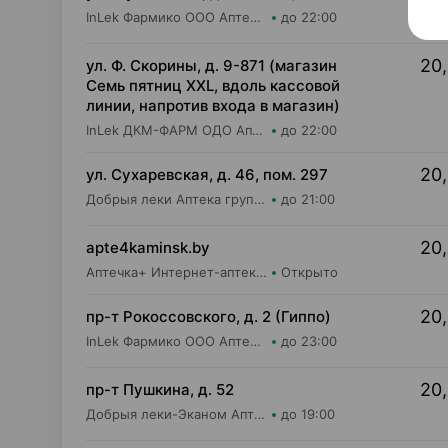
InLek Фармико ООО Аптека №12
до 22:00
20,
ул. Ф. Скорины, д. 9-871 (магазин
Семь пятниц XXL, вдоль кассовой
линии, напротив входа в магазин)
InLek ДКМ-ФАРМ ОДО Аптека №15
до 22:00
20,
ул. Сухаревская, д. 46, пом. 297
Добрыя леки Аптека групп Центр ООО Аптека №35
до 21:00
20,
apte4kaminsk.by
Аптечка+ Интернет-аптека apte4kaminsk.by
Открыто
20,
пр-т Рокоссовского, д. 2 (Гиппо)
InLek Фармико ООО Аптека №19
до 23:00
20,
пр-т Пушкина, д. 52
Добрыя леки-Эканом Аптека групп Центр ООО Аптека №29
до 19:00