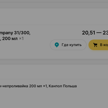
20,51 — 23
mpany 31/300,
,
200 мл
×
1
Где купить
В к
к-непроливайка 200 мл ×1, Канпол Польша