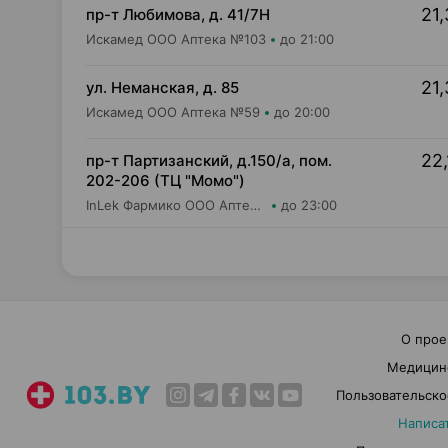
21,
пр-т Любимова, д. 41/7Н
Искамед ООО Аптека №103
до 21:00
21,
ул. Неманская, д. 85
Искамед ООО Аптека №59
до 20:00
22,
пр-т Партизанский, д.150/а, пом.
202-206 (ТЦ "Момо")
InLek Фармико ООО Аптека №26
до 23:00
О прое
Медицин
Пользовательско
Написа