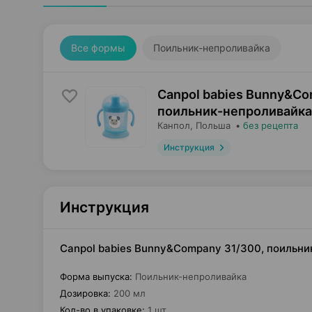
Все формы
Поильник-непроливайка
Canpol babies Bunny&Co
поильник-непроливайка
Канпол
, Польша
•
без рецепта
Инструкция
Инструкция
Canpol babies Bunny&Company 31/300, поильни
Форма выпуска
:
Поильник-непроливайка
Дозировка
:
200 мл
Кол-во в упаковке
:
1 шт.