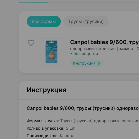
Все формы
Трусы (трусики)
Canpol babies 9/600, тр
одноразовые женские [размер L/X
•
без рецепта
Инструкция
Инструкция
Canpol babies 9/600, трусы (трусики) однораз
Форма выпуска
:
Трусы (трусики) одноразовые женские
Кол-во в упаковке
:
5 шт.
Производитель
:
Канпол