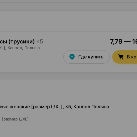
7,79 — 1
усы (трусики)
×
5
L],
Канпол
, Польша
Где купить
В к
овые женские [размер L/XL], ×5, Канпол Польша
 [размер L/XL]