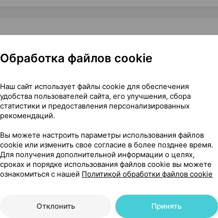
Обработка файлов cookie
овые женские [размер L/XL], ×5, Канпол Польша
Наш сайт использует файлы cookie для обеспечения
удобства пользователей сайта, его улучшения, сбора
статистики и предоставления персонализированных
189
На карте
рекомендаций.
Вы можете настроить параметры использования файлов
cookie или изменить свое согласие в более позднее время.
Для получения дополнительной информации о целях,
79 р.
1 шт.
обновл. в 17:44
сроках и порядке использования файлов cookie вы можете
ознакомиться с нашей
Политикой обработки файлов cookie
Отклонить
Принять
79 р.
1 шт.
обновл. в 17:43