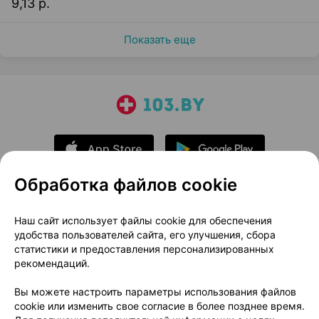
9,13 р.
Показать еще
Обработка файлов cookie
О проекте
Новости проекта
Наш сайт использует файлы cookie для обеспечения
удобства пользователей сайта, его улучшения, сбора
Размещение рекламы
Медицинский маркетинг
статистики и предоставления персонализированных
Публичный договор
Доставка
рекомендаций.
Пользовательское соглашение
Вы можете настроить параметры использования файлов
Способы оплаты
Вакансии
Партнеры
cookie или изменить свое согласие в более позднее время.
Написать руководителю 103.by