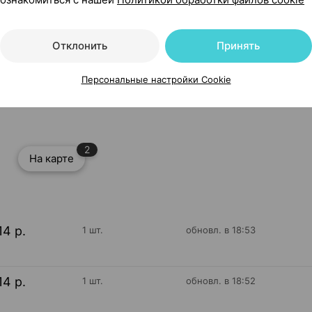
Отклонить
Принять
Персональные настройки Cookie
с карманом], ×1, Канпол Польша
2
На карте
14 р.
1 шт.
обновл. в 18:53
14 р.
1 шт.
обновл. в 18:52