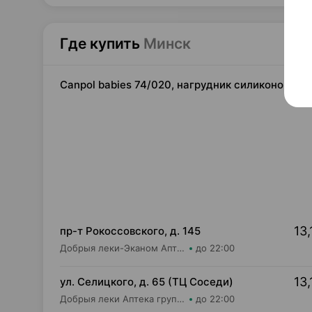
Где купить
Минск
Canpol babies 74/020, нагрудник силиконовый [
13,
пр-т Рокоссовского, д. 145
Добрыя леки-Эканом Аптека групп Центр ООО Аптека №90
до 22:00
13,
ул. Селицкого, д. 65 (ТЦ Соседи)
Добрыя леки Аптека групп Центр ООО Аптека №47
до 22:00