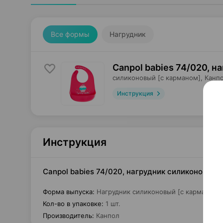
Все формы
Нагрудник
Canpol babies 74/020, н
силиконовый [с карманом],
Канп
Инструкция
Инструкция
Canpol babies 74/020, нагрудник силиконовый [
Форма выпуска
:
Нагрудник силиконовый [с карманом]
Кол-во в упаковке
:
1 шт.
Производитель
:
Канпол