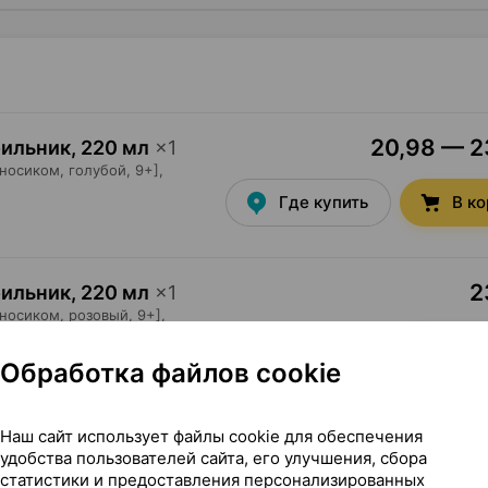
20,98 — 23
оильник
,
220 мл
×
1
осиком, голубой, 9+],
Где купить
В к
2
оильник
,
220 мл
×
1
осиком, розовый, 9+],
Где купить
В к
Обработка файлов cookie
Наш сайт использует файлы cookie для обеспечения
удобства пользователей сайта, его улучшения, сбора
статистики и предоставления персонализированных