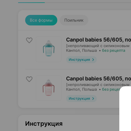
Все формы
Поильник
Canpol babies 56/605, п
[непроливающий с силиконовым н
Канпол
, Польша
•
без рецепта
Инструкция
Canpol babies 56/605, п
[непроливающий с силиконовым н
Канпол
, Польша
•
без рецепта
Инструкция
Инструкция