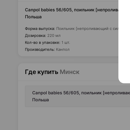
Canpol babies 56/605, поильник [непроливающий
Польша
Форма выпуска
:
Поильник [непроливающий с силиконо
Дозировка
:
220 мл
Кол-во в упаковке
:
1 шт.
Производитель
:
Канпол
Где купить
Минск
Canpol babies 56/605, поильник [непролива
Польша