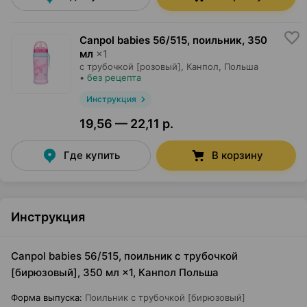
Canpol babies 56/515, поильник
,
350
мл
×
1
с трубочкой [розовый],
Канпол
, Польша
•
без рецепта
Инструкция
19,56 — 22,11 р.
Где купить
В корзину
Инструкция
Canpol babies 56/515, поильник с трубочкой
[бирюзовый], 350 мл ×1, Канпол Польша
Форма выпуска
:
Поильник с трубочкой [бирюзовый]