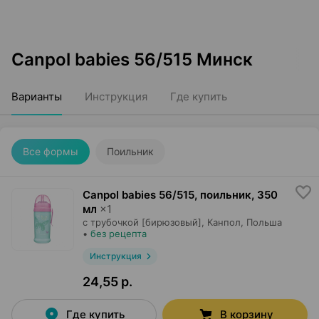
Canpol babies 56/515 Минск
Варианты
Инструкция
Где купить
Все формы
Поильник
Canpol babies 56/515, поильник
,
350
мл
×
1
с трубочкой [бирюзовый],
Канпол
, Польша
•
без рецепта
Инструкция
24,55 р.
Где купить
В корзину