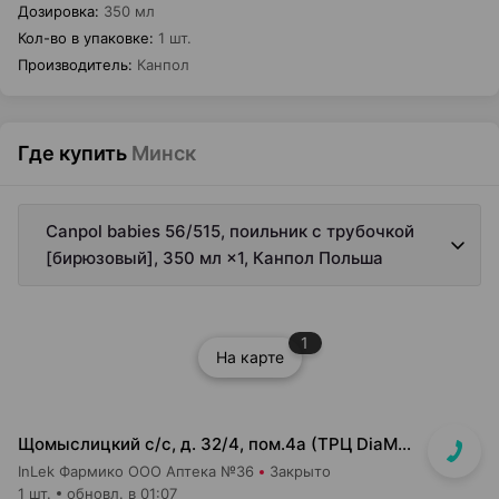
Дозировка
:
350 мл
Кол-во в упаковке
:
1 шт.
Производитель
:
Канпол
Где купить
Минск
Canpol babies 56/515, поильник с трубочкой
[бирюзовый], 350 мл ×1, Канпол Польша
1
На карте
Щомыслицкий с/с, д. 32/4, пом.4а (ТРЦ DiaMond city, вход напротив магазина Маяк)
InLek Фармико ООО Аптека №36
Закрыто
1 шт.
обновл. в 01:07