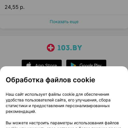
24,55 р.
Показать еще
Обработка файлов cookie
О проекте
Новости проекта
Наш сайт использует файлы cookie для обеспечения
удобства пользователей сайта, его улучшения, сбора
Размещение рекламы
Медицинский маркетинг
статистики и предоставления персонализированных
Публичный договор
Доставка
рекомендаций.
Пользовательское соглашение
Вы можете настроить параметры использования файлов
Способы оплаты
Вакансии
Партнеры