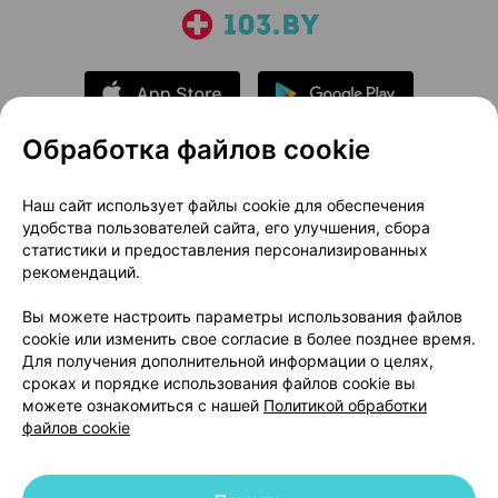
Обработка файлов cookie
О проекте
Новости проекта
Наш сайт использует файлы cookie для обеспечения
удобства пользователей сайта, его улучшения, сбора
Размещение рекламы
Медицинский маркетинг
статистики и предоставления персонализированных
Публичный договор
Доставка
рекомендаций.
Пользовательское соглашение
Вы можете настроить параметры использования файлов
Способы оплаты
Вакансии
Партнеры
cookie или изменить свое согласие в более позднее время.
Написать руководителю 103.by
Для получения дополнительной информации о целях,
сроках и порядке использования файлов cookie вы
Написать в поддержку
можете ознакомиться с нашей
Политикой обработки
Персональные настройки Cookie
файлов cookie
Обработка персональных данных