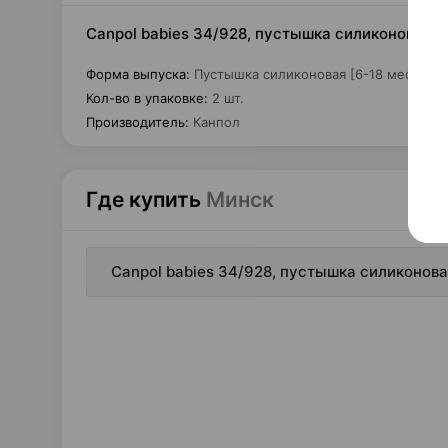
Canpol babies 34/928, пустышка силиконовая [
Форма выпуска
:
Пустышка силиконовая [6-18 месяцев,
Кол-во в упаковке
:
2 шт.
Производитель
:
Канпол
Где купить
Минск
Canpol babies 34/928, пустышка силиконова