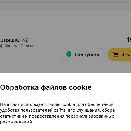
1
пустышка
×
2
],
Канпол
, Польша
Где купить
В к
1
пустышка
×
2
жевая],
Канпол
, Польша
Обработка файлов cookie
Где купить
В к
Наш сайт использует файлы cookie для обеспечения
удобства пользователей сайта, его улучшения, сбора
статистики и предоставления персонализированных
рекомендаций.