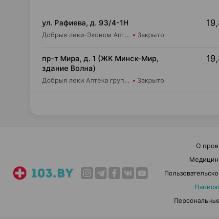
19,
ул. Рафиева, д. 93/4-1Н
Добрыя леки-Эконом Аптека групп Центр ООО Аптека №1
Закрыто
19,
пр-т Мира, д. 1 (ЖК Минск-Мир,
здание Волна)
Добрыя леки Аптека групп Центр ООО Аптека №95
Закрыто
О прое
Медицин
Пользовательско
Написа
Персональные