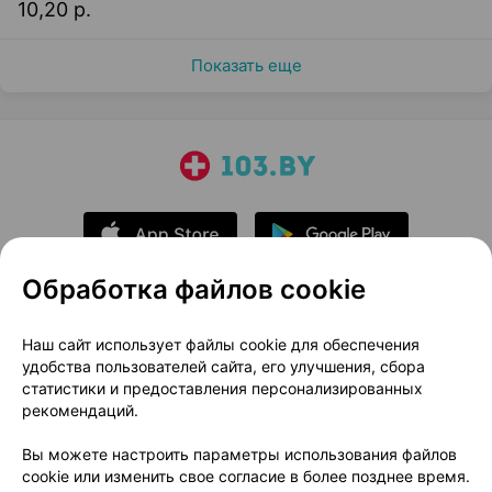
10,20 р.
Показать еще
Обработка файлов cookie
О проекте
Новости проекта
Наш сайт использует файлы cookie для обеспечения
удобства пользователей сайта, его улучшения, сбора
Размещение рекламы
Медицинский маркетинг
статистики и предоставления персонализированных
Публичный договор
Доставка
рекомендаций.
Пользовательское соглашение
Вы можете настроить параметры использования файлов
Способы оплаты
Вакансии
Партнеры
cookie или изменить свое согласие в более позднее время.