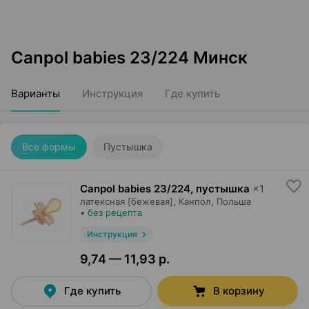
Canpol babies 23/224 Минск
Варианты
Инструкция
Где купить
Все формы
Пустышка
Canpol babies 23/224, пустышка
×
1
латексная [бежевая],
Канпол
, Польша
•
без рецепта
Инструкция
9,74 — 11,93 р.
Где купить
В корзину