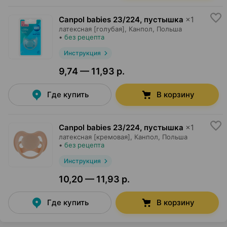
Canpol babies 23/224, пустышка
×
1
латексная [голубая],
Канпол
, Польша
•
без рецепта
Инструкция
9,74 — 11,93 р.
Где купить
В корзину
Canpol babies 23/224, пустышка
×
1
латексная [кремовая],
Канпол
, Польша
•
без рецепта
Инструкция
10,20 — 11,93 р.
Где купить
В корзину