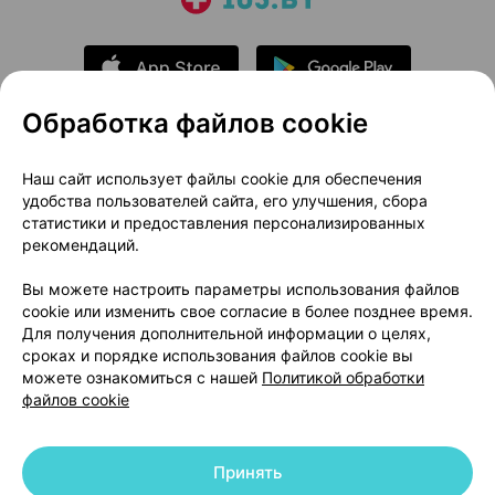
Обработка файлов cookie
О проекте
Новости проекта
Наш сайт использует файлы cookie для обеспечения
удобства пользователей сайта, его улучшения, сбора
Размещение рекламы
Медицинский маркетинг
статистики и предоставления персонализированных
Публичный договор
Доставка
рекомендаций.
Пользовательское соглашение
Вы можете настроить параметры использования файлов
Способы оплаты
Вакансии
Партнеры
cookie или изменить свое согласие в более позднее время.
Написать руководителю 103.by
Для получения дополнительной информации о целях,
сроках и порядке использования файлов cookie вы
Написать в поддержку
можете ознакомиться с нашей
Политикой обработки
Персональные настройки Cookie
файлов cookie
Обработка персональных данных
Принять
© 2026 ООО «Артокс Лаб», УНП 191700409 | 220012, Республика Беларусь,