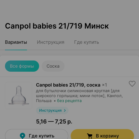
Canpol babies 21/719 Минск
Варианты
Инструкция
Где купить
Все формы
Соска
Canpol babies 21/719, соска
×
1
для бутылочки силиконовая круглая [для
широкого горлышка; мини поток],
Канпол
,
Польша
•
без рецепта
Инструкция
5,16 — 7,25 р.
Где купить
В корзину