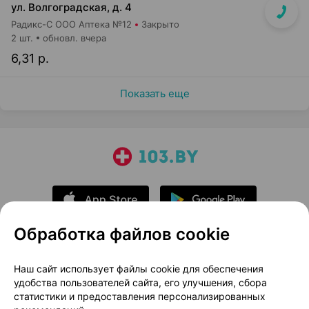
ул. Волгоградская, д. 4
Радикс-С ООО Аптека №12
Закрыто
2 шт.
обновл. вчера
6,31 р.
Показать еще
Обработка файлов cookie
О проекте
Новости проекта
Наш сайт использует файлы cookie для обеспечения
удобства пользователей сайта, его улучшения, сбора
Размещение рекламы
Медицинский маркетинг
статистики и предоставления персонализированных
Публичный договор
Доставка