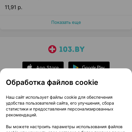
11,91 р.
Показать еще
Обработка файлов cookie
О проекте
Новости проекта
Наш сайт использует файлы cookie для обеспечения
удобства пользователей сайта, его улучшения, сбора
Размещение рекламы
Медицинский маркетинг
статистики и предоставления персонализированных
Публичный договор
Доставка
рекомендаций.
Пользовательское соглашение
Вы можете настроить параметры использования файлов
Способы оплаты
Вакансии
Партнеры