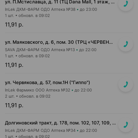
ул. П.Мстиславца, д. 11 (ТЦ Dana Mall, 1 этаж, вход напротив инфоцентра м-на Green)
InLek ДКМ-ФАРМ ОДО Аптека №38
до 23:00
1 шт.
обновл. в 09:02
11,91 р.
ул. Маяковского, д. 6, пом. 30 (ТРЦ «ЧЕРВЕНСКИЙ» 1-й подземный этаж, вход напротив м-на Доктор Вет)
SAVA ДКМ-ФАРМ ОДО Аптека №13
до 22:00
1 шт.
обновл. в 09:02
11,91 р.
ул. Червякова, д. 57, пом.1Н ("Гиппо")
InLek Фармико ООО Аптека №32
до 22:00
2 шт.
обновл. в 09:02
11,91 р.
Долгиновский тракт, д. 178, пом. 102, 107, 109, 112, 114 (ТЦ "ALL")
InLek ДКМ-ФАРМ ОДО Аптека №34
до 22:00
1 шт.
обновл. в 09:02