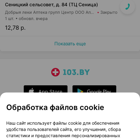
Сеницкий сельсовет, д. 84 (ТЦ Сеница)
Добрыя леки Аптека групп Центр ООО Аптека №111
Закрыто
1 шт.
обновл. вчера
12,78 р.
Показать еще
Обработка файлов cookie
О проекте
Новости проекта
Наш сайт использует файлы cookie для обеспечения
удобства пользователей сайта, его улучшения, сбора
Размещение рекламы
Медицинский маркетинг
статистики и предоставления персонализированных
Публичный договор
Доставка