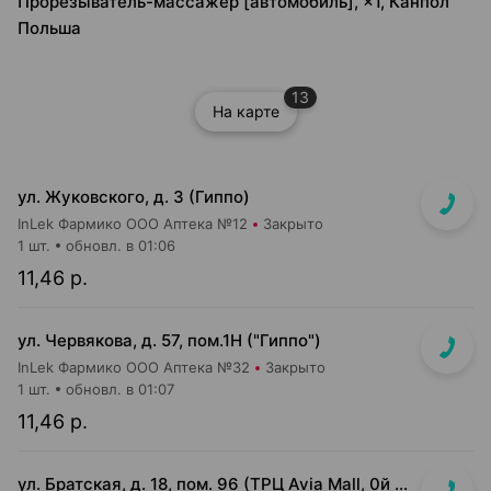
Прорезыватель-массажер [автомобиль], ×1, Канпол
Польша
13
На карте
ул. Жуковского, д. 3 (Гиппо)
InLek Фармико ООО Аптека №12
Закрыто
1 шт.
обновл. в 01:06
11,46 р.
ул. Червякова, д. 57, пом.1Н ("Гиппо")
InLek Фармико ООО Аптека №32
Закрыто
1 шт.
обновл. в 01:07
11,46 р.
ул. Братская, д. 18, пом. 96 (ТРЦ Avia Mall, 0й этаж рядом с гипермаркетом Green)