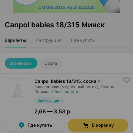
Canpol babies 18/315 Минск
Варианты
Инструкция
Где купить
Все формы
Соска
Canpol babies 18/315, соска
×
1
силиконовая [медленный поток],
Канпол
,
Польша
•
без рецепта
Инструкция
2,68 — 3,53 р.
Где купить
В корзину