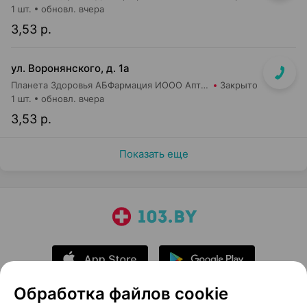
1 шт.
обновл. вчера
3,53 р.
ул. Воронянского, д. 1а
Планета Здоровья АБФармация ИООО Аптека №15
Закрыто
1 шт.
обновл. вчера
3,53 р.
Показать еще
Обработка файлов cookie