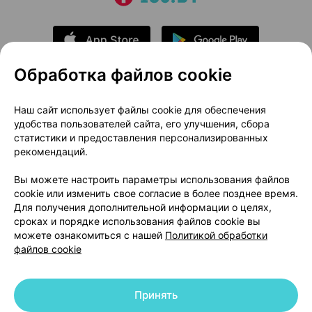
Обработка файлов cookie
О проекте
Новости проекта
Наш сайт использует файлы cookie для обеспечения
удобства пользователей сайта, его улучшения, сбора
Размещение рекламы
Медицинский маркетинг
статистики и предоставления персонализированных
Публичный договор
Доставка
рекомендаций.
Пользовательское соглашение
Вы можете настроить параметры использования файлов
Способы оплаты
Вакансии
Партнеры
cookie или изменить свое согласие в более позднее время.
Написать руководителю 103.by
Для получения дополнительной информации о целях,
сроках и порядке использования файлов cookie вы
Написать в поддержку
можете ознакомиться с нашей
Политикой обработки
Персональные настройки Cookie
файлов cookie
Обработка персональных данных
Принять
© 2026 ООО «Артокс Лаб», УНП 191700409 | 220012, Республика Беларусь,