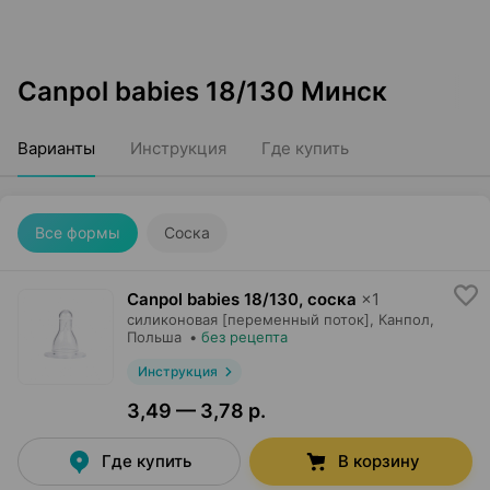
Canpol babies 18/130 Минск
Варианты
Инструкция
Где купить
Все формы
Соска
Canpol babies 18/130, соска
×
1
силиконовая [переменный поток],
Канпол
,
Польша
•
без рецепта
Инструкция
3,49 — 3,78 р.
Где купить
В корзину