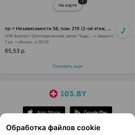
1
На карте
пр-т Независимости 58, пом. 219 (2-ой этаж, ТЦ Московско-Венский)
НПК Биотест Ортопедический салон "Будь в тонусе"
Закрыто
1 шт.
обновл. в 00:25
65,53 р.
Показать еще
Обработка файлов cookie