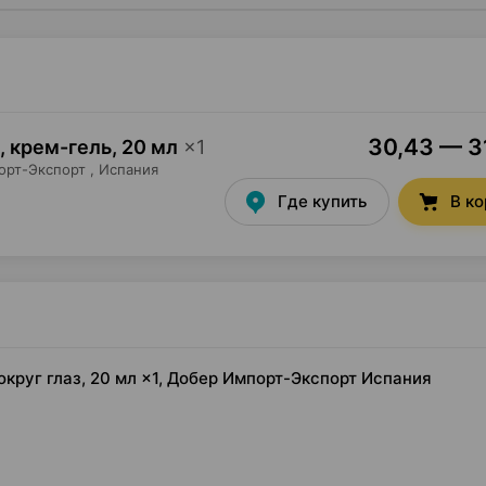
30,43 — 31
t, крем-гель
,
20 мл
×
1
орт-Экспорт
, Испания
Где купить
В к
вокруг глаз, 20 мл ×1, Добер Импорт-Экспорт Испания