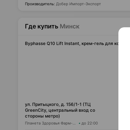
Производитель
:
Добер Импорт-Экспорт
Где купить
Минск
Byphasse Q10 Lift Instant, крем-гель для кожи 
30,
ул. Притыцкого, д. 156/1-1 (ТЦ
GreenCity, центральный вход со
стороны метро)
Планета Здоровья Фарм-Продукт ОДО Аптека №23
до 22:00