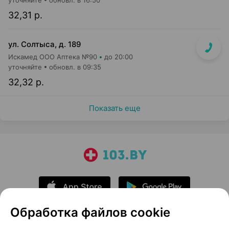
уточняйте
обновл. в 16:50
32,31 р.
ул. Солтыса, д. 189
Искамед ООО Аптека №90
до 20:00
уточняйте
обновл. в 09:35
32,32 р.
Показать еще
Обработка файлов cookie