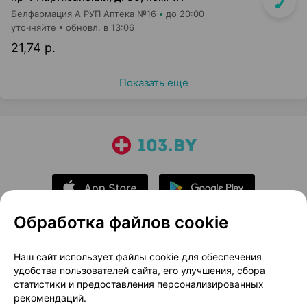
Белфармация А РУП Аптека №16
до 20:00
уточняйте
обновл. в 13:06
21,74 р.
Показать еще
Обработка файлов cookie
О проекте
Новости проекта
Наш сайт использует файлы cookie для обеспечения
удобства пользователей сайта, его улучшения, сбора
Размещение рекламы
Медицинский маркетинг
статистики и предоставления персонализированных
Публичный договор
Доставка
рекомендаций.