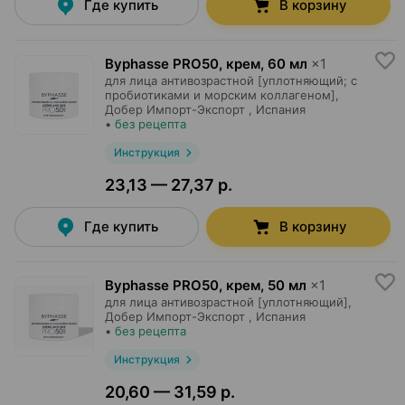
Где купить
В корзину
Byphasse PRO50, крем
,
60 мл
×
1
для лица антивозрастной [уплотняющий; с
пробиотиками и морским коллагеном],
Добер Импорт-Экспорт
, Испания
•
без рецепта
Инструкция
23,13 — 27,37 р.
Где купить
В корзину
Byphasse PRO50, крем
,
50 мл
×
1
для лица антивозрастной [уплотняющий],
Добер Импорт-Экспорт
, Испания
•
без рецепта
Инструкция
20,60 — 31,59 р.