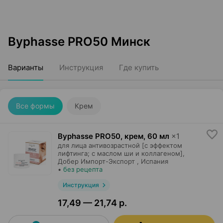
Byphasse PRO50 Минск
Варианты
Инструкция
Где купить
Все формы
Крем
Byphasse PRO50, крем
,
60 мл
×
1
для лица антивозрастной [с эффектом
лифтинга; с маслом ши и коллагеном],
Добер Импорт-Экспорт
, Испания
•
без рецепта
Инструкция
17,49 — 21,74 р.