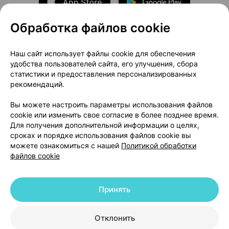
Обработка файлов cookie
О проекте
Новости проекта
Наш сайт использует файлы cookie для обеспечения
удобства пользователей сайта, его улучшения, сбора
Размещение рекламы
Медицинский маркетинг
статистики и предоставления персонализированных
Публичный договор
Доставка
рекомендаций.
Пользовательское соглашение
Вы можете настроить параметры использования файлов
Способы оплаты
Вакансии
Партнеры
cookie или изменить свое согласие в более позднее время.
Написать руководителю 103.by
Для получения дополнительной информации о целях,
сроках и порядке использования файлов cookie вы
Написать в поддержку
можете ознакомиться с нашей
Политикой обработки
Персональные настройки Cookie
файлов cookie
Обработка персональных данных
Принять
© 2026 ООО «Артокс Лаб», УНП 191700409 | 220012, Республика Беларусь,
г. Минск, улица Толбухина, 2, пом. 16 | help@103.by
|
Служба поддержки
+375 291212755
Отклонить