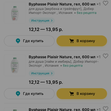
Byphasse Plaisir Nature, гел
,
600 мл
×
1
для душа [вербена и грейпфрут],
Добер
Импорт-Экспорт
, Испания
•
без рецепта
Инструкция
12,12 — 13,95 р.
Где купить
В корзину
Byphasse Plaisir Nature, гел
,
600 мл
×
1
для душа [лайм и имбирь],
Добер Импорт-
Экспорт
, Испания
•
без рецепта
Инструкция
12,12 — 13,95 р.
Где купить
В корзину
Byphasse Plaisir Nature, гел
,
600 мл
×
1