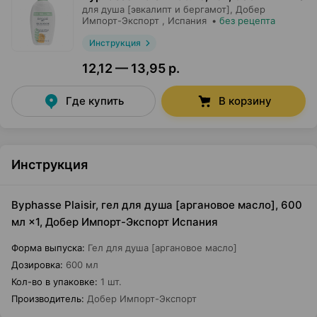
для душа [эвкалипт и бергамот],
Добер
Импорт-Экспорт
, Испания
•
без рецепта
Инструкция
12,12 — 13,95 р.
Где купить
В корзину
Инструкция
Byphasse Plaisir, гел для душа [аргановое масло], 600
мл ×1, Добер Импорт-Экспорт Испания
Форма выпуска
:
Гел для душа [аргановое масло]
Дозировка
:
600 мл
Кол-во в упаковке
:
1 шт.
Производитель
:
Добер Импорт-Экспорт