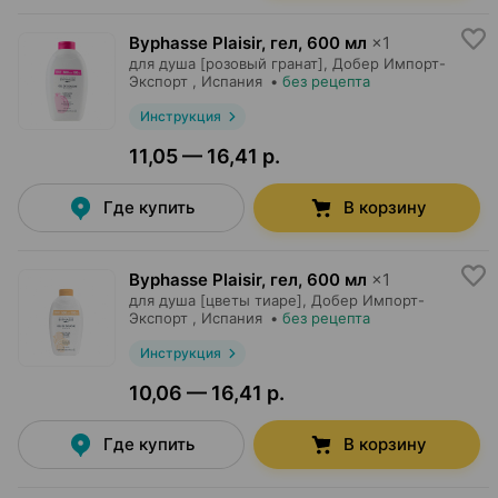
Byphasse Plaisir, гел
,
600 мл
×
1
для душа [розовый гранат],
Добер Импорт-
Экспорт
, Испания
•
без рецепта
Инструкция
11,05 — 16,41 р.
Где купить
В корзину
Byphasse Plaisir, гел
,
600 мл
×
1
для душа [цветы тиаре],
Добер Импорт-
Экспорт
, Испания
•
без рецепта
Инструкция
10,06 — 16,41 р.
Где купить
В корзину