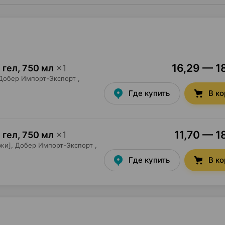
16,29 — 18
 гел
,
750 мл
×
1
Добер Импорт-Экспорт
,
Где купить
В к
11,70 — 1
 гел
,
750 мл
×
1
жи],
Добер Импорт-Экспорт
,
Где купить
В к