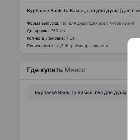
Byphasse Back To Basics, гел для душа [для вс
Форма выпуска
:
Гел для душа [для всех типов кожи]
Дозировка
:
750 мл
Кол-во в упаковке
:
1 шт.
Производитель
:
Добер Импорт-Экспорт
Где купить
Минск
Byphasse Back To Basics, гел для душа [для