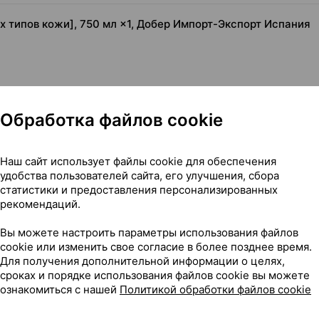
ех типов кожи], 750 мл ×1, Добер Импорт-Экспорт Испания
Обработка файлов cookie
Наш сайт использует файлы cookie для обеспечения
удобства пользователей сайта, его улучшения, сбора
статистики и предоставления персонализированных
рекомендаций.
 всех типов кожи], 750 мл ×1, Добер Импорт-Экспорт Испан
Вы можете настроить параметры использования файлов
cookie или изменить свое согласие в более позднее время.
Для получения дополнительной информации о целях,
сроках и порядке использования файлов cookie вы можете
16
ознакомиться с нашей
Политикой обработки файлов cookie
На карте