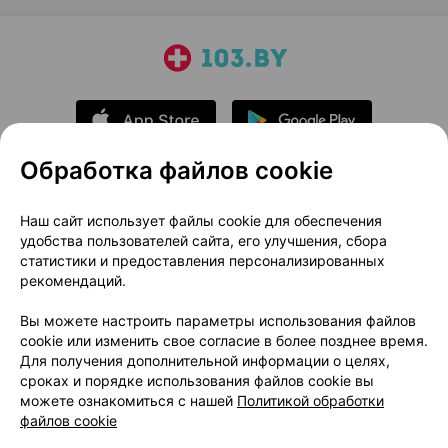
Обработка файлов cookie
О проекте
Новости проекта
Наш сайт использует файлы cookie для обеспечения
удобства пользователей сайта, его улучшения, сбора
Размещение рекламы
Медицинский маркетинг
статистики и предоставления персонализированных
Публичный договор
Доставка
рекомендаций.
Пользовательское соглашение
Вы можете настроить параметры использования файлов
Способы оплаты
Вакансии
Партнеры
cookie или изменить свое согласие в более позднее время.
Написать руководителю 103.by
Для получения дополнительной информации о целях,
сроках и порядке использования файлов cookie вы
Написать в поддержку
можете ознакомиться с нашей
Политикой обработки
Персональные настройки Cookie
файлов cookie
Обработка персональных данных