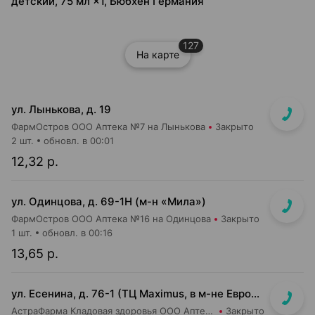
детский, 75 мл ×1, Бюбхен Германия
127
На карте
ул. Лынькова, д. 19
ФармОстров ООО Аптека №7 на Лынькова
Закрыто
2 шт.
обновл. в 00:01
12,32 р.
ул. Одинцова, д. 69-1Н (м-н «Мила»)
ФармОстров ООО Аптека №16 на Одинцова
Закрыто
1 шт.
обновл. в 00:16
13,65 р.
ул. Есенина, д. 76-1 (ТЦ Maximus, в м-не Евроопт Super)
АстраФарма Кладовая здоровья ООО Аптека №9
Закрыто