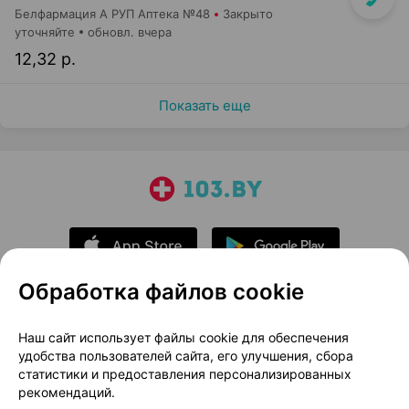
Белфармация А РУП Аптека №48
Закрыто
уточняйте
обновл. вчера
12,32 р.
Показать еще
Обработка файлов cookie
О проекте
Новости проекта
Наш сайт использует файлы cookie для обеспечения
удобства пользователей сайта, его улучшения, сбора
Размещение рекламы
Медицинский маркетинг
статистики и предоставления персонализированных
Публичный договор
Доставка
рекомендаций.