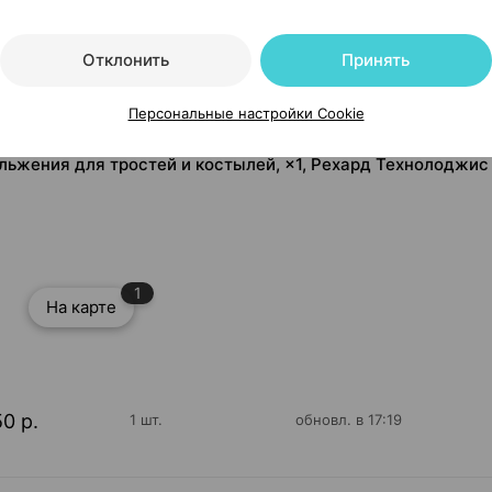
Отклонить
Принять
Персональные настройки Cookie
ольжения для тростей и костылей, ×1, Рехард Технолоджис
1
На карте
50 р.
1 шт.
обновл. в 17:19