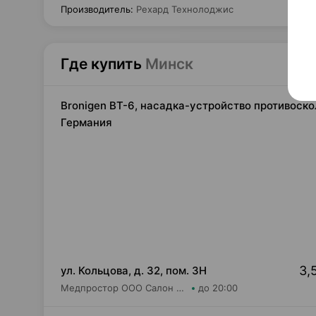
Производитель
:
Рехард Технолоджис
Где купить
Минск
Bronigen ВТ-6, насадка-устройство противоск
Германия
3,
ул. Кольцова, д. 32, пом. 3Н
Медпростор ООО Салон медтехники и ортопедии №5
до 20:00