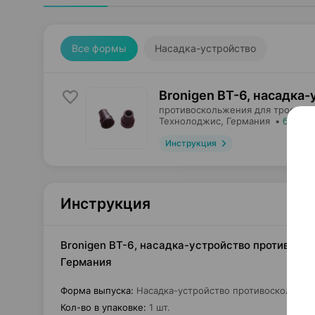
Все формы
Насадка-устройство
Bronigen ВТ-6, насадка
противоскольжения для тростей 
Технолоджис
, Германия
•
без ре
Инструкция
Инструкция
Bronigen ВТ-6, насадка-устройство противоск
Германия
Форма выпуска
:
Насадка-устройство противоскольжен
Кол-во в упаковке
:
1 шт.