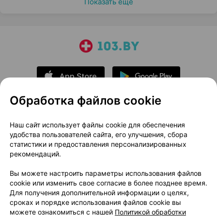
Показать еще
Обработка файлов cookie
О проекте
Новости проекта
Наш сайт использует файлы cookie для обеспечения
удобства пользователей сайта, его улучшения, сбора
Размещение рекламы
Медицинский маркетинг
статистики и предоставления персонализированных
Публичный договор
Доставка
рекомендаций.
Пользовательское соглашение
Вы можете настроить параметры использования файлов
Способы оплаты
Вакансии
Партнеры
cookie или изменить свое согласие в более позднее время.
Написать руководителю 103.by
Для получения дополнительной информации о целях,
сроках и порядке использования файлов cookie вы
Написать в поддержку
можете ознакомиться с нашей
Политикой обработки