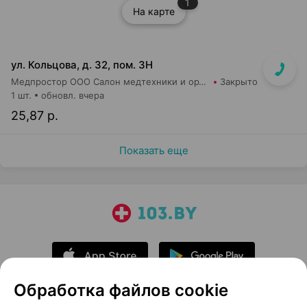
1
На карте
ул. Кольцова, д. 32, пом. 3Н
Медпростор ООО Салон медтехники и ортопедии №5
Закрыто
1 шт.
обновл. вчера
25,87 р.
Показать еще
Обработка файлов cookie