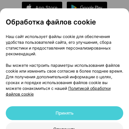
Обработка файлов cookie
О проекте
Новости проекта
Наш сайт использует файлы cookie для обеспечения
удобства пользователей сайта, его улучшения, сбора
Размещение рекламы
Медицинский маркетинг
статистики и предоставления персонализированных
Публичный договор
Доставка
рекомендаций.
Пользовательское соглашение
Вы можете настроить параметры использования файлов
Способы оплаты
Вакансии
Партнеры
cookie или изменить свое согласие в более позднее время.
Написать руководителю 103.by
Для получения дополнительной информации о целях,
сроках и порядке использования файлов cookie вы
Написать в поддержку
можете ознакомиться с нашей
Политикой обработки
Персональные настройки Cookie
файлов cookie
Обработка персональных данных
Принять
© 2026 ООО «Артокс Лаб», УНП 191700409 | 220012, Республика Беларусь,
г. Минск, улица Толбухина, 2, пом. 16 | help@103.by
|
Служба поддержки
+375 291212755