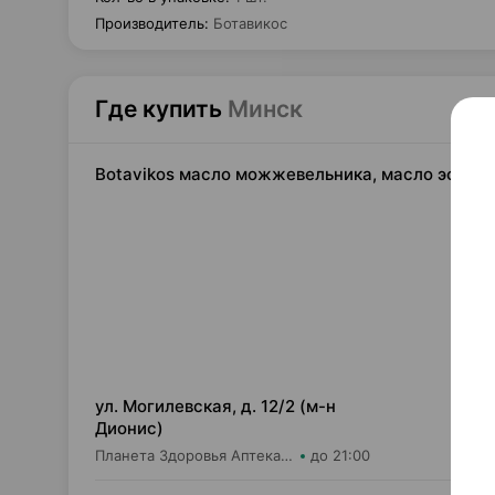
Производитель
:
Ботавикос
Где купить
Минск
Botavikos масло можжевельника, масло эфирное
1,
ул. Могилевская, д. 12/2 (м-н
Дионис)
Планета Здоровья Аптека №28 ООО Аптека №6
до 21:00