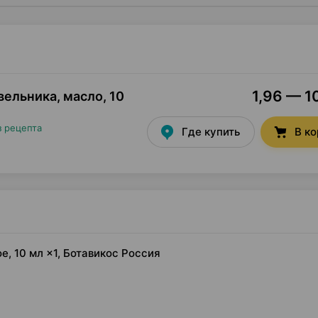
1,96 — 10
вельника, масло
,
10
з рецепта
Где купить
В к
, 10 мл ×1, Ботавикос Россия