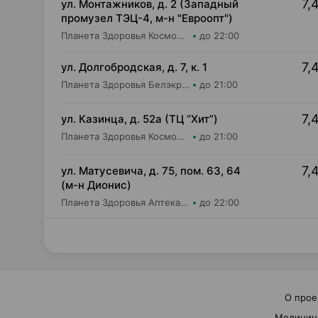
7,
ул. Монтажников, д. 2 (Западный
промузел ТЭЦ-4, м-н "Евроопт")
Планета Здоровья КосмоФарма ООО Аптека №19
до 22:00
7,
ул. Долгобродская, д. 7, к. 1
Планета Здоровья Белэкрос ОДО Аптека №1
до 21:00
7,
ул. Казинца, д. 52а (ТЦ “Хит”)
Планета Здоровья КосмоФарма ООО Аптека №17
до 21:00
7,
ул. Матусевича, д. 75, пом. 63, 64
(м-н Дионис)
Планета Здоровья Аптека №28 ООО Аптека №4
до 22:00
О прое
Медицин