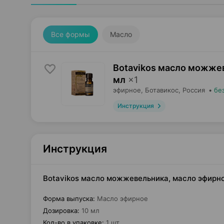
Все формы
Масло
Botavikos масло можже
мл
×
1
эфирное,
Ботавикос
, Россия
•
бе
Инструкция
Инструкция
Botavikos масло можжевельника, масло эфирное
Форма выпуска
:
Масло эфирное
Дозировка
:
10 мл
Кол-во в упаковке
:
1 шт.