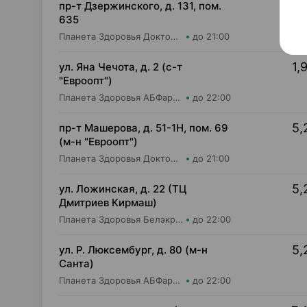
1,
пр-т Дзержинского, д. 131, пом.
635
Планета Здоровья Доктор Время ООО Аптека №52
до 21:00
1,
ул. Яна Чечота, д. 2 (с-т
"Евроопт")
Планета Здоровья АБФармация ИООО Аптека №26
до 22:00
5,
пр-т Машерова, д. 51-1Н, пом. 69
(м-н "Евроопт")
Планета Здоровья Доктор Таир ООО Аптека №8
до 21:00
5,
ул. Ложинская, д. 22 (ТЦ
Дмитриев Кирмаш)
Планета Здоровья Белэкрос ОДО Аптека №3
до 22:00
5,
ул. Р. Люксембург, д. 80 (м-н
Санта)
Планета Здоровья АБФармация ИООО Аптека №7
до 22:00