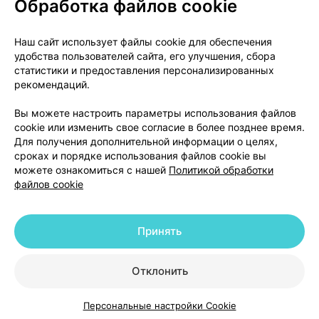
Обработка файлов cookie
О проекте
Новости проекта
Наш сайт использует файлы cookie для обеспечения
удобства пользователей сайта, его улучшения, сбора
Размещение рекламы
Медицинский маркетинг
статистики и предоставления персонализированных
Публичный договор
Доставка
рекомендаций.
Пользовательское соглашение
Вы можете настроить параметры использования файлов
Способы оплаты
Вакансии
Партнеры
cookie или изменить свое согласие в более позднее время.
Написать руководителю 103.by
Для получения дополнительной информации о целях,
сроках и порядке использования файлов cookie вы
Написать в поддержку
можете ознакомиться с нашей
Политикой обработки
Персональные настройки Cookie
файлов cookie
Обработка персональных данных
Принять
© 2026 ООО «Артокс Лаб», УНП 191700409 | 220012, Республика Беларусь,
г. Минск, улица Толбухина, 2, пом. 16 | help@103.by
|
Служба поддержки
+375 291212755
Отклонить
Персональные настройки Cookie
Каталог
Корзина
Избранное
Профиль