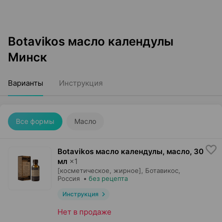
Botavikos масло календулы
Минск
Варианты
Инструкция
Все формы
Масло
Botavikos масло календулы, масло
,
30
мл
×
1
[косметическое, жирное],
Ботавикос
,
Россия
•
без рецепта
Инструкция
Нет в продаже