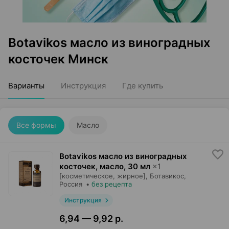
Botavikos масло из виноградных
косточек Минск
Варианты
Инструкция
Где купить
Все формы
Масло
Botavikos масло из виноградных
косточек, масло
,
30 мл
×
1
[косметическое, жирное],
Ботавикос
,
Россия
•
без рецепта
Инструкция
6,94 — 9,92 р.