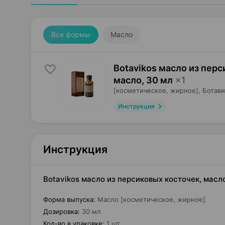
Все формы
Масло
Botavikos масло из перс
масло
,
30 мл
×
1
[косметическое, жирное],
Ботави
Инструкция
Инструкция
Botavikos масло из персиковых косточек, масл
Форма выпуска
:
Масло [косметическое, жирное]
Дозировка
:
30 мл
Кол-во в упаковке
:
1 шт.