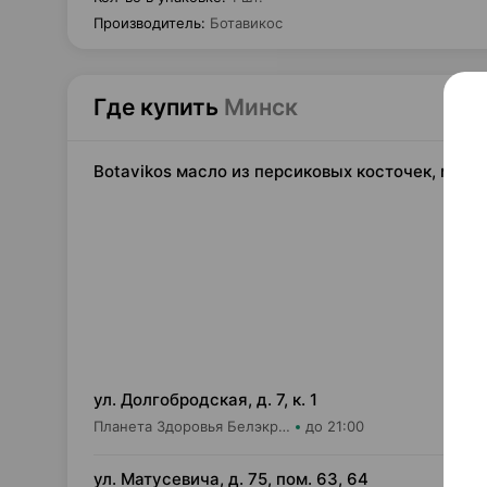
Производитель
:
Ботавикос
Где купить
Минск
Botavikos масло из персиковых косточек, масл
2,
ул. Долгобродская, д. 7, к. 1
Планета Здоровья Белэкрос ОДО Аптека №1
до 21:00
11,
ул. Матусевича, д. 75, пом. 63, 64