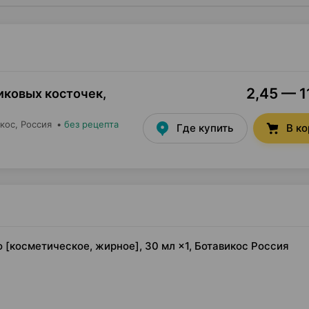
2,45 — 1
иковых косточек,
кос
, Россия
•
без рецепта
Где купить
В к
о [косметическое, жирное], 30 мл ×1, Ботавикос Россия