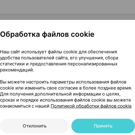
Обработка файлов cookie
о [косметическое, жирное], 30 мл ×1, Ботавикос Россия
Наш сайт использует файлы cookie для обеспечения
удобства пользователей сайта, его улучшения, сбора
статистики и предоставления персонализированных
рекомендаций.
17
На карте
Вы можете настроить параметры использования файлов
cookie или изменить свое согласие в более позднее время.
Для получения дополнительной информации о целях,
сроках и порядке использования файлов cookie вы можете
ознакомиться с нашей
Политикой обработки файлов cookie
45 р.
2 шт.
обновл. в 14:08
Отклонить
Принять
03 р.
1 шт.
обновл. в 14:08