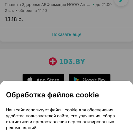
Планета Здоровья АБФармация ИООО Аптека №14
до 21:00
2 шт.
обновл. в 11:10
13,18 р.
Показать еще
Обработка файлов cookie
О проекте
Новости проекта
Наш сайт использует файлы cookie для обеспечения
удобства пользователей сайта, его улучшения, сбора
Размещение рекламы
Медицинский маркетинг
статистики и предоставления персонализированных
Публичный договор
Доставка
рекомендаций.