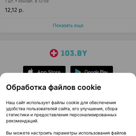
1 шт.
обновл. в 12:09
12,12 р.
Показать еще
Обработка файлов cookie
О проекте
Новости проекта
Наш сайт использует файлы cookie для обеспечения
удобства пользователей сайта, его улучшения, сбора
Размещение рекламы
Медицинский маркетинг
статистики и предоставления персонализированных
Публичный договор
Доставка
рекомендаций.
Пользовательское соглашение
Вы можете настроить параметры использования файлов
Способы оплаты
Вакансии
Партнеры