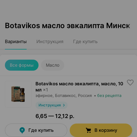
Botavikos масло эвкалипта Минск
Варианты
Инструкция
Где купить
Все формы
Масло
Botavikos масло эвкалипта, масло
,
10
мл
×
1
эфирное,
Ботавикос
, Россия
•
без рецепта
Инструкция
6,65 — 12,12 р.
Где купить
В корзину