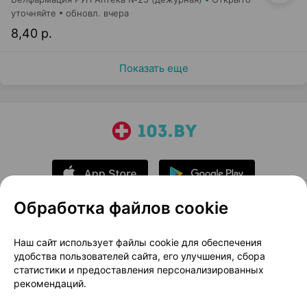
уточняйте
обновл. вчера
8,40 р.
Показать еще
Обработка файлов cookie
О проекте
Новости проекта
Наш сайт использует файлы cookie для обеспечения
удобства пользователей сайта, его улучшения, сбора
Размещение рекламы
Медицинский маркетинг
статистики и предоставления персонализированных
Публичный договор
Доставка
рекомендаций.
Пользовательское соглашение