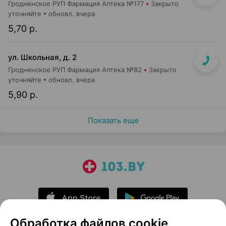
Гродненское РУП Фармация Аптека №177
Закрыто
уточняйте
обновл. вчера
5,70 р.
ул. Школьная, д. 2
Гродненское РУП Фармация Аптека №82
Закрыто
уточняйте
обновл. вчера
5,90 р.
Показать еще
Обработка файлов cookie