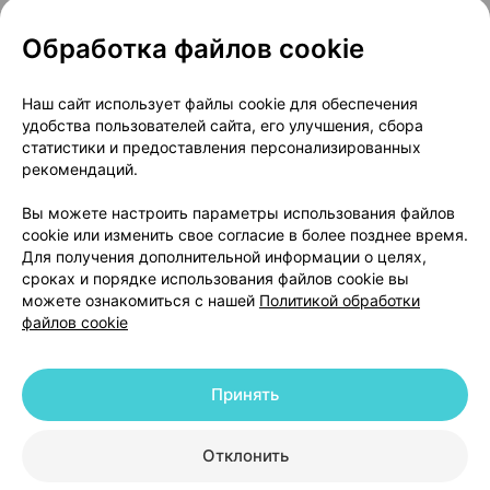
Обработка файлов cookie
О проекте
Новости проекта
Наш сайт использует файлы cookie для обеспечения
удобства пользователей сайта, его улучшения, сбора
Размещение рекламы
Медицинский маркетинг
статистики и предоставления персонализированных
Публичный договор
Доставка
рекомендаций.
Пользовательское соглашение
Вы можете настроить параметры использования файлов
Способы оплаты
Вакансии
Партнеры
cookie или изменить свое согласие в более позднее время.
Написать руководителю 103.by
Для получения дополнительной информации о целях,
сроках и порядке использования файлов cookie вы
Написать в поддержку
можете ознакомиться с нашей
Политикой обработки
Персональные настройки Cookie
файлов cookie
Обработка персональных данных
Принять
© 2026 ООО «Артокс Лаб», УНП 191700409 | 220012, Республика Беларусь,
г. Минск, улица Толбухина, 2, пом. 16 | help@103.by
|
Служба поддержки
+375 291212755
Отклонить