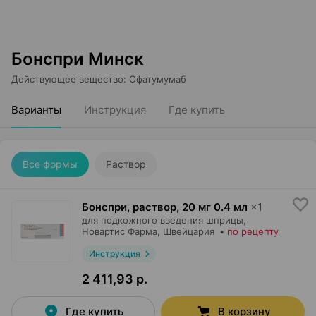
Бонспри Минск
Действующее вещество
:
Офатумумаб
Варианты
Инструкция
Где купить
Все формы
Раствор
Бонспри, раствор
,
20 мг 0.4 мл
×
1
для подкожного введения шприцы,
Новартис Фарма
, Швейцария
•
по рецепту
Инструкция
2 411,93 р.
Где купить
В корзину