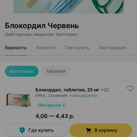
Блокордил Червень
Действующее вещество
:
Каптоприл
Варианты
Аналоги
Где купить
Инструкция
Все формы
Таблетки
Блокордил, таблетки
,
25 мг
×
20
КРКА
, Словения
•
без рецепта
Инструкция
4,06 — 4,43 р.
Где купить
В корзину