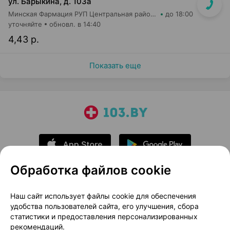
ул. Барыкина, д. 103а
Минская Фармация РУП Центральная районная аптека №20
до 18:00
уточняйте
обновл. в 14:40
4,43 р.
Показать еще
Обработка файлов cookie
О проекте
Новости проекта
Наш сайт использует файлы cookie для обеспечения
удобства пользователей сайта, его улучшения, сбора
Размещение рекламы
Медицинский маркетинг
статистики и предоставления персонализированных
Публичный договор
Доставка
рекомендаций.