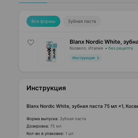
Все формы
Зубная паста
Blanx Nordic White, зубн
Косвелл
, Италия
•
без рецепта
Инструкция
Инструкция
Blanx Nordic White, зубная паста 75 мл ×1, Кос
Форма выпуска
:
Зубная паста
Дозировка
:
75 мл
Кол-во в упаковке
:
1 шт.