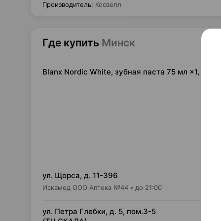
Производитель
:
Косвелл
Где купить
Минск
Blanx Nordic White, зубная паста 75 мл ×1, Кос
13,
ул. Щорса, д. 11-396
Искамед ООО Аптека №44
до 21:00
13,
ул. Петра Глебки, д. 5, пом.3-5