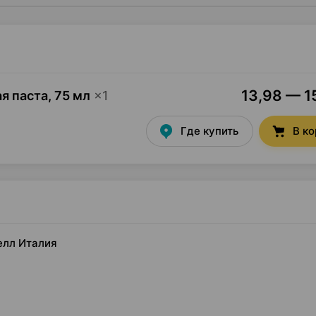
13,98 — 15
ая паста
,
75 мл
×
1
Где купить
В к
велл Италия