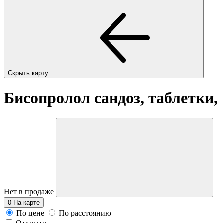
Скрыть карту
Бисопролол сандоз, таблетки,
Нет в продаже
0
На карте
По цене
По расстоянию
Открыто