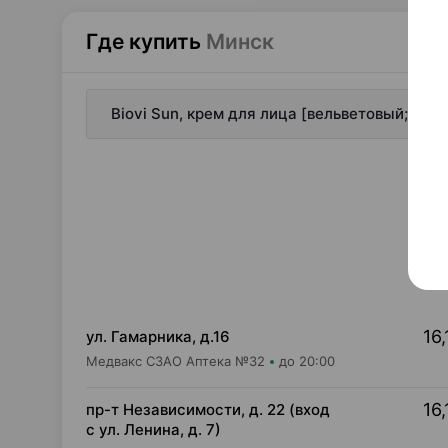
Где купить
Минск
Biovi Sun, крем для лица [вельветовый; для
16,
ул. Гамарника, д.16
Медвакс СЗАО Аптека №32
до 20:00
16,
пр-т Независимости, д. 22 (вход
с ул. Ленина, д. 7)