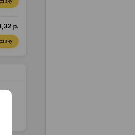
орзину
,32 р.
орзину