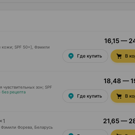
16,15 — 2
 кожи; SPF 50+],
Фэмили
Где купить
В к
18,48 — 19
я чувствительных зон; SPF
•
без рецепта
Где купить
В к
21,65 — 28
×
1
Фэмили Форева
, Беларусь