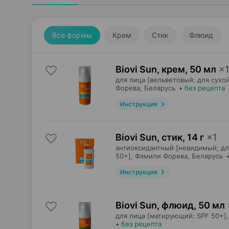
Все формы
Крем
Стик
Флюид
Biovi Sun, крем
,
50 мл
×
1
для лица [вельветовый; для сухой
Форева
, Беларусь
•
без рецепта
Инструкция
Biovi Sun, стик
,
14 г
×
1
антиоксидантный [невидимый; дл
50+],
Фэмили Форева
, Беларусь
Инструкция
Biovi Sun, флюид
,
50 мл
для лица [матирующий; SPF 50+],
•
без рецепта