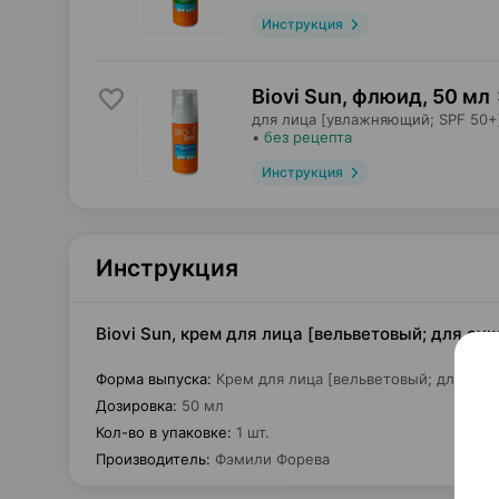
Инструкция
Biovi Sun, флюид
,
50 мл
для лица [увлажняющий; SPF 50+
•
без рецепта
Инструкция
Инструкция
Biovi Sun, крем для лица [вельветовый; для сух
Форма выпуска
:
Крем для лица [вельветовый; для сухо
Дозировка
:
50 мл
Кол-во в упаковке
:
1 шт.
Производитель
:
Фэмили Форева