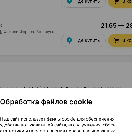
Где купить
В к
21,65 — 28
×
1
],
Фэмили Форева
, Беларусь
Где купить
В к
ой кожи; SPF 50 + ], 50 мл ×1, Фэмили Форева Беларусь
Обработка файлов cookie
й кожи; SPF 50 + ]
Наш сайт использует файлы cookie для обеспечения
удобства пользователей сайта, его улучшения, сбора
статистики и предоставления персонализированных