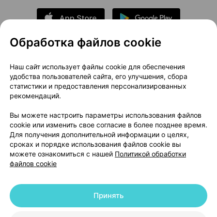
Обработка файлов cookie
О проекте
Новости проекта
Наш сайт использует файлы cookie для обеспечения
удобства пользователей сайта, его улучшения, сбора
Размещение рекламы
Медицинский маркетинг
статистики и предоставления персонализированных
Публичный договор
Доставка
рекомендаций.
Пользовательское соглашение
Вы можете настроить параметры использования файлов
Способы оплаты
Вакансии
Партнеры
cookie или изменить свое согласие в более позднее время.
Написать руководителю 103.by
Для получения дополнительной информации о целях,
сроках и порядке использования файлов cookie вы
Написать в поддержку
можете ознакомиться с нашей
Политикой обработки
Персональные настройки Cookie
файлов cookie
Обработка персональных данных
Принять
© 2026 ООО «Артокс Лаб», УНП 191700409 | 220012, Республика Беларусь,
г. Минск, улица Толбухина, 2, пом. 16 | help@103.by
|
Служба поддержки