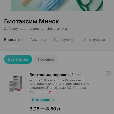
Биотаксим Минск
Действующее вещество
:
Цефотаксим
Варианты
Аналоги
Где купить
Инструкция
Все формы
Порошок
Биотаксим, порошок
,
1 г
×
1
для приготовления раствора для
внутривенного и внутримышечного
введения,
Польфарма AO
, Польша
•
по рецепту
Инструкция
3,25 — 8,59 р.