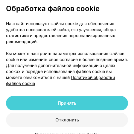
Обработка файлов cookie
О проекте
Новости проекта
Наш сайт использует файлы cookie для обеспечения
удобства пользователей сайта, его улучшения, сбора
Размещение рекламы
Медицинский маркетинг
статистики и предоставления персонализированных
Публичный договор
Доставка
рекомендаций.
Пользовательское соглашение
Вы можете настроить параметры использования файлов
Способы оплаты
Вакансии
Партнеры
cookie или изменить свое согласие в более позднее время.
Написать руководителю 103.by
Для получения дополнительной информации о целях,
сроках и порядке использования файлов cookie вы
Написать в поддержку
можете ознакомиться с нашей
Политикой обработки
Персональные настройки Cookie
файлов cookie
Обработка персональных данных
Принять
© 2026 ООО «Артокс Лаб», УНП 191700409 | 220012, Республика Беларусь,
г. Минск, улица Толбухина, 2, пом. 16 | help@103.by
|
Служба поддержки
+375 291212755
Отклонить