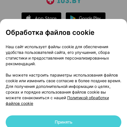
Обработка файлов cookie
О проекте
Новости проекта
Наш сайт использует файлы cookie для обеспечения
удобства пользователей сайта, его улучшения, сбора
Размещение рекламы
Медицинский маркетинг
статистики и предоставления персонализированных
Публичный договор
Доставка
рекомендаций.
Пользовательское соглашение
Вы можете настроить параметры использования файлов
Способы оплаты
Вакансии
Партнеры
cookie или изменить свое согласие в более позднее время.
Написать руководителю 103.by
Для получения дополнительной информации о целях,
сроках и порядке использования файлов cookie вы
Написать в поддержку
можете ознакомиться с нашей
Политикой обработки
Персональные настройки Cookie
файлов cookie
Обработка персональных данных
Принять