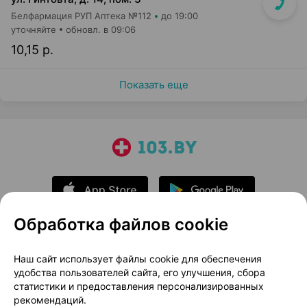
Белфармация РУП Аптека №112
до 19:00
уточняйте
обновл. в 09:06
10,15 р.
Показать еще
Обработка файлов cookie
О проекте
Новости проекта
Наш сайт использует файлы cookie для обеспечения
удобства пользователей сайта, его улучшения, сбора
Размещение рекламы
Медицинский маркетинг
статистики и предоставления персонализированных
Публичный договор
Доставка
рекомендаций.