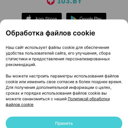
Обработка файлов cookie
О проекте
Новости проекта
Наш сайт использует файлы cookie для обеспечения
удобства пользователей сайта, его улучшения, сбора
Размещение рекламы
Медицинский маркетинг
статистики и предоставления персонализированных
Публичный договор
Доставка
рекомендаций.
Пользовательское соглашение
Вы можете настроить параметры использования файлов
Способы оплаты
Вакансии
Партнеры
cookie или изменить свое согласие в более позднее время.
Написать руководителю 103.by
Для получения дополнительной информации о целях,
сроках и порядке использования файлов cookie вы
Написать в поддержку
можете ознакомиться с нашей
Политикой обработки
Персональные настройки Cookie
файлов cookie
Обработка персональных данных
Принять