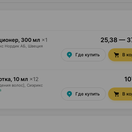
25,38 — 37
иционер
,
300 мл
×
1
кс Нордик АБ
, Швеция
Где купить
В к
10
отка
,
10 мл
×
12
дения волос],
Сиэрикс
а
Где купить
В к