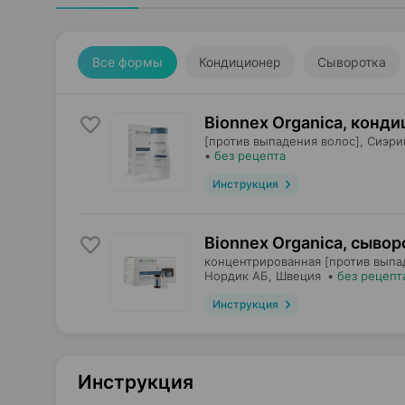
Все формы
Кондиционер
Сыворотка
Bionnex Organica, конд
[против выпадения волос],
Сиэри
•
без рецепта
Инструкция
Bionnex Organica, сывор
концентрированная [против выпа
Нордик АБ
, Швеция
•
без рецепт
Инструкция
Инструкция