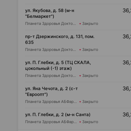
36,
ул. Якубова, д. 58 (м-н
"Белмаркет")
Планета Здоровья Доктор Таир ООО Аптека №15
Закрыто
36,
пр-т Дзержинского, д. 131, пом.
635
Планета Здоровья Доктор Время ООО Аптека №52
Закрыто
36,
ул. П. Глебки, д. 5 (ТЦ СКАЛА,
цокольный (-1) этаж)
Планета Здоровья Доктор Время ООО Аптека №50
Закрыто
36,
ул. Яна Чечота, д. 2 (с-т
"Евроопт")
Планета Здоровья АБФармация ИООО Аптека №26
Закрыто
36,
ул. П. Глебки, д. 2 (м-н Санта)
Планета Здоровья АБФармация ИООО Аптека №14
Закрыто