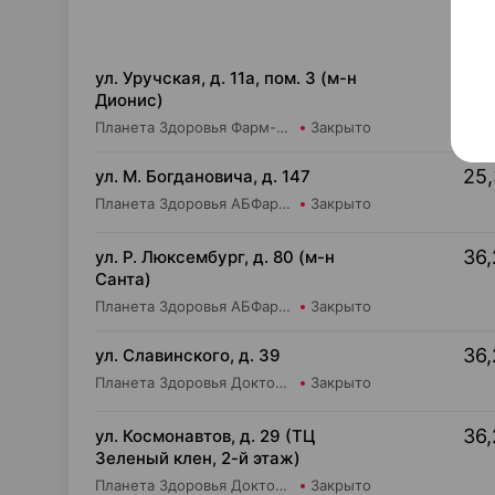
25,
ул. Уручская, д. 11а, пом. 3 (м-н
Дионис)
Планета Здоровья Фарм-Продукт ОДО Аптека №4
Закрыто
25,
ул. М. Богдановича, д. 147
Планета Здоровья АБФармация ИООО Косметический магазин №4
Закрыто
36,
ул. Р. Люксембург, д. 80 (м-н
Санта)
Планета Здоровья АБФармация ИООО Аптека №7
Закрыто
36,
ул. Славинского, д. 39
Планета Здоровья Доктор Время ООО Аптека №1
Закрыто
36,
ул. Космонавтов, д. 29 (ТЦ
Зеленый клен, 2-й этаж)
Планета Здоровья Доктор Таир ООО Аптека №6
Закрыто