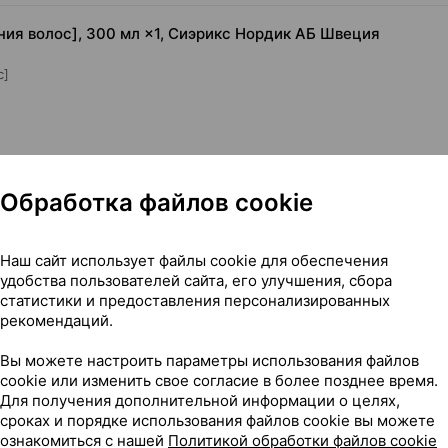
ния волос], 300 мл ×1, Сиэрикс Нордик АБ Швеция
с]
Обработка файлов cookie
Наш сайт использует файлы cookie для обеспечения
удобства пользователей сайта, его улучшения, сбора
адения волос], 300 мл ×1, Сиэрикс Нордик АБ Швеция
статистики и предоставления персонализированных
рекомендаций.
Вы можете настроить параметры использования файлов
cookie или изменить свое согласие в более позднее время.
Для получения дополнительной информации о целях,
15
На карте
сроках и порядке использования файлов cookie вы можете
ознакомиться с нашей
Политикой обработки файлов cookie