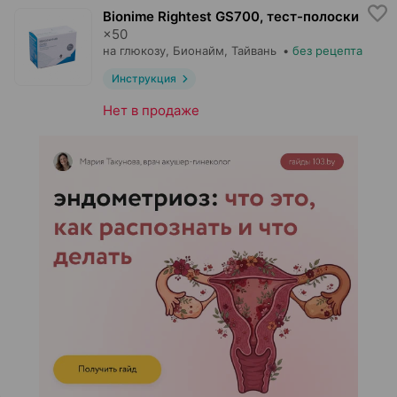
Bionime Rightest GS700, тест-полоски
×
50
на глюкозу,
Бионайм
, Тайвань
•
без рецепта
Инструкция
Нет в продаже