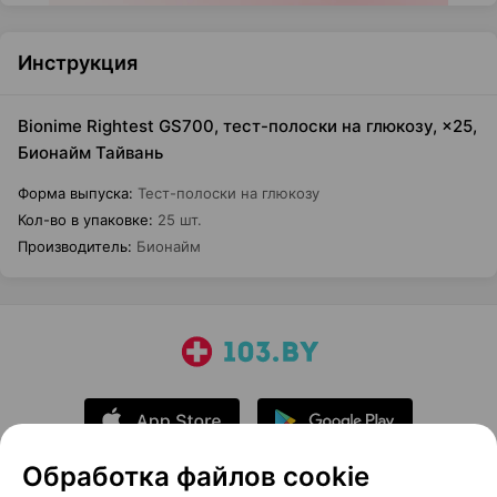
Инструкция
Bionime Rightest GS700, тест-полоски на глюкозу, ×25,
Бионайм Тайвань
Форма выпуска
:
Тест-полоски на глюкозу
Кол-во в упаковке
:
25 шт.
Производитель
:
Бионайм
Обработка файлов cookie