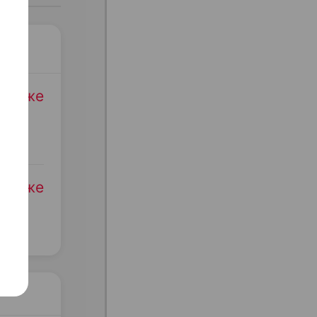
родаже
родаже