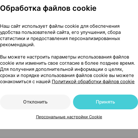
Обработка файлов cookie
ст-полоски
Наш сайт использует файлы cookie для обеспечения
удобства пользователей сайта, его улучшения, сбора
статистики и предоставления персонализированных
Нет в п
S, глюкометр + тест-полоски
×
10
рекомендаций.
Вы можете настроить параметры использования файлов
cookie или изменить свое согласие в более позднее время.
Для получения дополнительной информации о целях,
сроках и порядке использования файлов cookie вы можете
Нет в п
S, глюкометр
×
1
ознакомиться с нашей
Политикой обработки файлов cookie
Отклонить
Принять
Персональные настройки Cookie