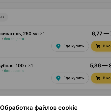
ная
6,77 — 
скиватель
,
250 мл
×
1
•
без рецепта
Где купить
В к
5,36 — 8
зубная
,
100 г
×
1
•
без рецепта
Где купить
В к
Обработка файлов cookie