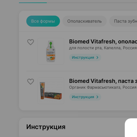
Все формы
Ополаскиватель
Паста зуб
Biomed Vitafresh, опола
для полости рта,
Капелла
, Россия
Инструкция
Biomed Vitafresh, паста 
Органик Фармасьютикалз
, Россия
Инструкция
Инструкция