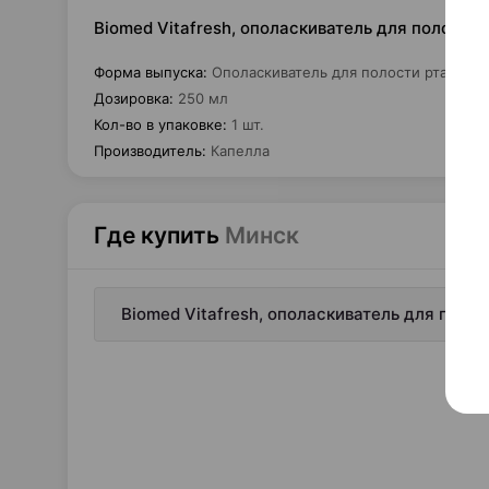
Biomed Vitafresh, ополаскиватель для полости 
Форма выпуска
:
Ополаскиватель для полости рта
Дозировка
:
250 мл
Кол-во в упаковке
:
1 шт.
Производитель
:
Капелла
Где купить
Минск
Biomed Vitafresh, ополаскиватель для полос